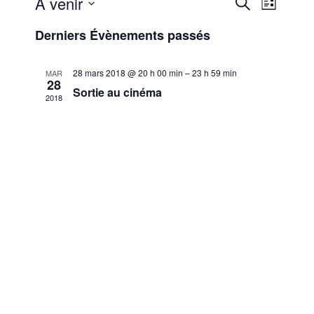
Reche
Nav
À venir
Recherche
Liste
Sélectionnez
de
et
Derniers Évènements passés
une
vue
date.
navig
28 mars 2018 @ 20 h 00 min
–
23 h 59 min
MAR
28
Évè
Sortie au cinéma
2018
de
vues
Évène